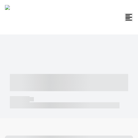
----- ----- -- ------ ---- ---- -- ----- -----
----- --- ------
----- -----
----- ----- -- ------ ---- ---- -- ----- ----- ----- --- ------