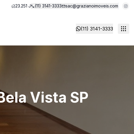
23.251 J
(11) 3141-3333
sac@grazianoimoveis.com
(11) 3141-3333
Bela Vista SP