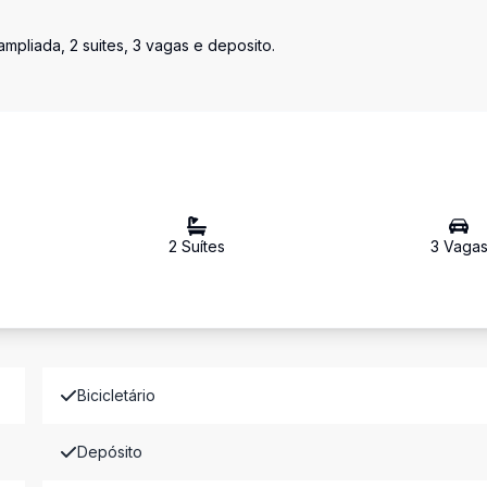
pliada, 2 suites, 3 vagas e deposito.
2
Suíte
s
3
Vaga
Bicicletário
Depósito