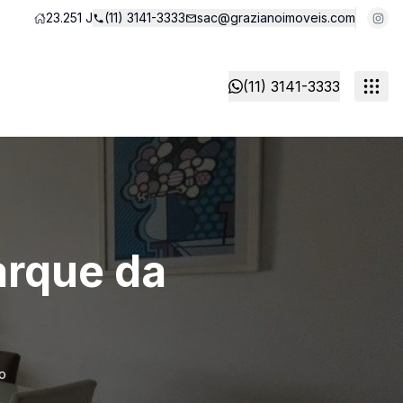
23.251 J
(11) 3141-3333
sac@grazianoimoveis.com
(11) 3141-3333
arque da
o