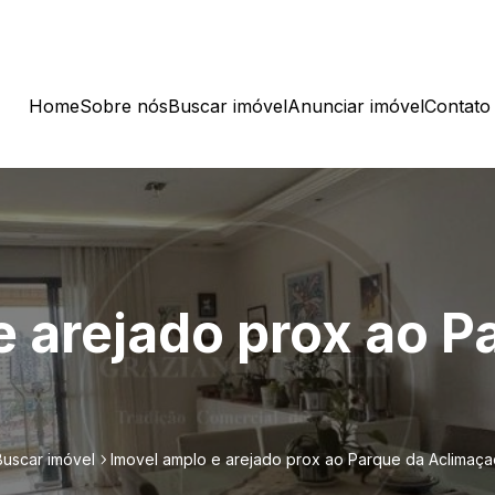
Home
Sobre nós
Buscar imóvel
Anunciar imóvel
Contato
e arejado prox ao P
Buscar imóvel
Imovel amplo e arejado prox ao Parque da Aclimaça