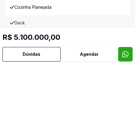
Cozinha Planejada
Deck
R$ 5.100.000,00
Dependência de Empregada
Despensa
Dúvidas
Agendar
Dormitório com Armários
Escritório
Espera para Split
Estar Íntimo
Gradeado