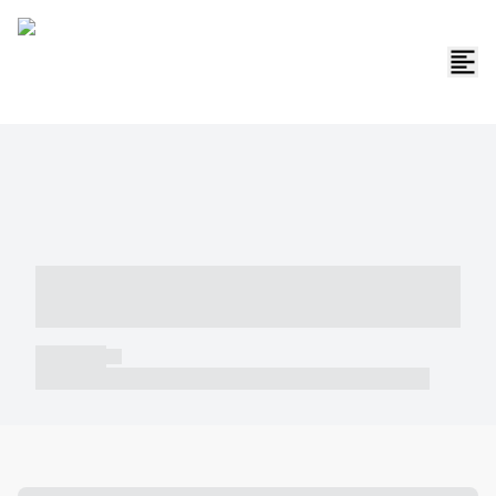
----- ----- -- ------ ---- ---- -- ----- -----
----- --- ------
----- -----
----- ----- -- ------ ---- ---- -- ----- ----- ----- --- ------