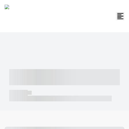
----- ----- -- ------ ---- ---- -- ----- -----
----- --- ------
----- -----
----- ----- -- ------ ---- ---- -- ----- ----- ----- --- ------