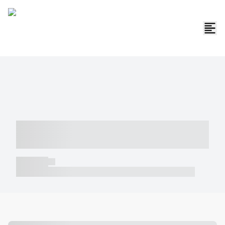
----- ----- -- ------ ---- ---- -- ----- -----
----- --- ------
----- -----
----- ----- -- ------ ---- ---- -- ----- ----- ----- --- ------