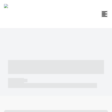
----- ----- -- ------ ---- ---- -- ----- -----
----- --- ------
----- -----
----- ----- -- ------ ---- ---- -- ----- ----- ----- --- ------