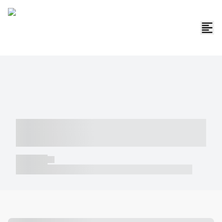
----- ----- -- ------ ---- ---- -- ----- -----
----- --- ------
----- -----
----- ----- -- ------ ---- ---- -- ----- ----- ----- --- ------